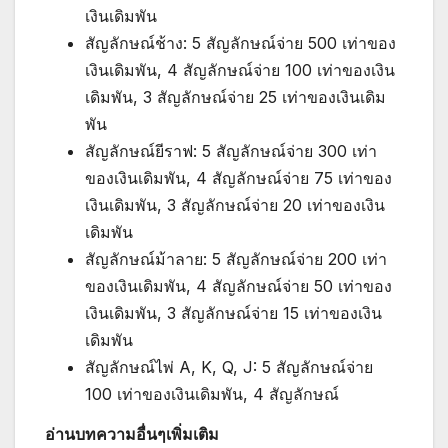
เงินเดิมพัน
สัญลักษณ์ช้าง: 5 สัญลักษณ์จ่าย 500 เท่าของ
เงินเดิมพัน, 4 สัญลักษณ์จ่าย 100 เท่าของเงิน
เดิมพัน, 3 สัญลักษณ์จ่าย 25 เท่าของเงินเดิม
พัน
สัญลักษณ์ยีราฟ: 5 สัญลักษณ์จ่าย 300 เท่า
ของเงินเดิมพัน, 4 สัญลักษณ์จ่าย 75 เท่าของ
เงินเดิมพัน, 3 สัญลักษณ์จ่าย 20 เท่าของเงิน
เดิมพัน
สัญลักษณ์ม้าลาย: 5 สัญลักษณ์จ่าย 200 เท่า
ของเงินเดิมพัน, 4 สัญลักษณ์จ่าย 50 เท่าของ
เงินเดิมพัน, 3 สัญลักษณ์จ่าย 15 เท่าของเงิน
เดิมพัน
สัญลักษณ์ไพ่ A, K, Q, J: 5 สัญลักษณ์จ่าย
100 เท่าของเงินเดิมพัน, 4 สัญลักษณ์
อ่านบทความอื่นๆเพิ่มเติม