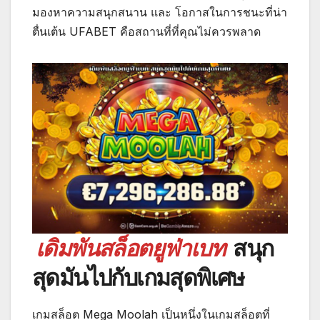
มองหาความสนุกสนาน และ โอกาสในการชนะที่น่า
ตื่นเต้น UFABET คือสถานที่ที่คุณไม่ควรพลาด
เดิมพันสล็อตยูฟ่าเบท
สนุก
สุดมันไปกับเกมสุดพิเศษ
เกมสล็อต Mega Moolah เป็นหนึ่งในเกมสล็อตที่