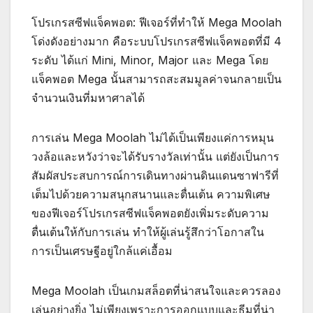
โปรเกรสซีฟแจ็คพอต: ฟีเจอร์ที่ทำให้ Mega Moolah
โด่งดังอย่างมาก คือระบบโปรเกรสซีฟแจ็คพอตที่มี 4
ระดับ ได้แก่ Mini, Minor, Major และ Mega โดย
แจ็คพอต Mega นั้นสามารถสะสมมูลค่าจนกลายเป็น
จำนวนเงินที่มหาศาลได้
การเล่น Mega Moolah ไม่ได้เป็นเพียงแค่การหมุน
วงล้อและหวังว่าจะได้รับรางวัลเท่านั้น แต่ยังเป็นการ
สัมผัสประสบการณ์การเดินทางผ่านดินแดนซาฟารีที่
เต็มไปด้วยความสนุกสนานและตื่นเต้น ความพิเศษ
ของฟีเจอร์โปรเกรสซีฟแจ็คพอตยังเพิ่มระดับความ
ตื่นเต้นให้กับการเล่น ทำให้ผู้เล่นรู้สึกว่าโอกาสใน
การเป็นเศรษฐีอยู่ใกล้แค่เอื้อม
Mega Moolah เป็นเกมสล็อตที่น่าสนใจและควรลอง
เล่นอย่างยิ่ง ไม่เพียงเพราะการออกแบบและธีมที่น่า