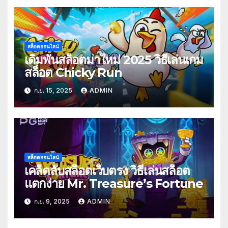
สล็อตออนไลน์
เดิมพันสล็อตมาใหม่ 2025 วิธีเล่นเกม
สล็อต Chicky Run
ก.ย. 15, 2025
ADMIN
สล็อตออนไลน์
เคล็ดลับสล็อตเว็บตรง วิธีเล่นสล็อต
แตกง่าย Mr. Treasure’s Fortune
ก.ย. 9, 2025
ADMIN