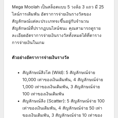
Mega Moolah เป็นสล็อตแบบ 5 วงล้อ 3 แถว มี 25
ไลน์การเดิมพัน อัตราการจ่ายเงินรางวัลของ
สัญลักษณ์แต่ละประเภทจะขึ้นอยู่กับจำนวน
สัญลักษณ์ที่ปรากฏบนไลน์ชนะ คุณสามารถดูราย
ละเอียดอัตราการจ่ายเงินรางวัลทั้งหมดได้ที่ตาราง
การจ่ายเงินในเกม
ตัวอย่างอัตราการจ่ายเงินรางวัล
สัญลักษณ์สิงโต (Wild): 5 สัญลักษณ์จ่าย
10,000 เท่าของเงินเดิมพัน, 4 สัญลักษณ์จ่าย
1,000 เท่าของเงินเดิมพัน, 3 สัญลักษณ์จ่าย
100 เท่าของเงินเดิมพัน
สัญลักษณ์ลิง (Scatter): 5 สัญลักษณ์จ่าย 100
เท่าของเงินเดิมพัน, 4 สัญลักษณ์จ่าย 50 เท่า
ของเงินเดิมพัน, 3 สัญลักษณ์จ่าย 10 เท่าของ