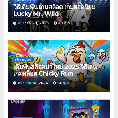
สล็อตออนไลน์
วิธีเดิมพัน เกมสล็อต เกมยอดนิยม
Lucky Mr. Wild
กันยายน 23, 2025
ADMIN
สล็อตออนไลน์
เดิมพันสล็อตมาใหม่ 2025 วิธีเล่น
เกมสล็อต Chicky Run
กันยายน 15, 2025
ADMIN