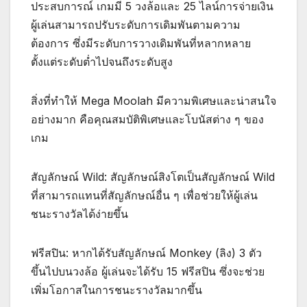
ประสบการณ์ เกมมี 5 วงล้อและ 25 ไลน์การจ่ายเงิน
ผู้เล่นสามารถปรับระดับการเดิมพันตามความ
ต้องการ ซึ่งมีระดับการวางเดิมพันที่หลากหลาย
ตั้งแต่ระดับต่ำไปจนถึงระดับสูง
สิ่งที่ทำให้ Mega Moolah มีความพิเศษและน่าสนใจ
อย่างมาก คือคุณสมบัติพิเศษและโบนัสต่าง ๆ ของ
เกม
สัญลักษณ์ Wild: สัญลักษณ์สิงโตเป็นสัญลักษณ์ Wild
ที่สามารถแทนที่สัญลักษณ์อื่น ๆ เพื่อช่วยให้ผู้เล่น
ชนะรางวัลได้ง่ายขึ้น
ฟรีสปิน: หากได้รับสัญลักษณ์ Monkey (ลิง) 3 ตัว
ขึ้นไปบนวงล้อ ผู้เล่นจะได้รับ 15 ฟรีสปิน ซึ่งจะช่วย
เพิ่มโอกาสในการชนะรางวัลมากขึ้น