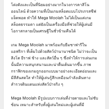
โด่งดังและเป็นที่นิยมอย่างมากในวงการคาสิโน
ออนไลน์ ด้วยความที่เป็นเกมสล็อตแบบโปรเกรสซีฟ
แจ็คพอต ทำให้ Mega Moolah ไม่ได้เป็นแค่เกม
สล็อตธรรมดา แต่ยังเป็นเครื่องมือที่ช่วยให้ผู้เล่นมี
โอกาสกลายเป็นเศรษฐีในชั่วข้ามคืนได้
เกม Mega Moolah มาพร้อมกับธีมซาฟารีใน
แอฟริกา ที่เต็มไปด้วยสัตว์ป่านานาชนิด ไม่ว่าจะเป็น
สิงโต ยีราฟ ช้าง และสัตว์อื่น ๆ ซึ่งทำให้การเล่นเกม
นั้นมีความสนุกสนานและน่าตื่นเต้นมากขึ้น ภาพ
กราฟิกของเกมถูกออกแบบมาอย่างละเอียดอ่อนและ
มีสีสันสดใส ทำให้ผู้เล่นรู้สึกเหมือนกำลังเดินทาง
สำรวจดินแดนแห่งสัตว์ป่าจริง ๆ
Mega Moolah มีรูปแบบการเล่นที่ง่ายดายและไม่ซับ
ซ้อน เหมาะสำหรับทั้งผู้เล่นใหม่และผู้เล่นที่มี