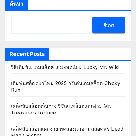
ค้นหา
ค้นหา
Recent Posts
วิธีเดิมพัน เกมสล็อต เกมยอดนิยม Lucky Mr. Wild
เดิมพันสล็อตมาใหม่ 2025 วิธีเล่นเกมสล็อต Chicky
Run
เคล็ดลับสล็อตเว็บตรง วิธีเล่นสล็อตแตกง่าย Mr.
Treasure’s Fortune
เคล็ดลับสล็อตแตกง่าย ทดลองเล่นเกมสล็อตฟรี Dead
Man’s Riches