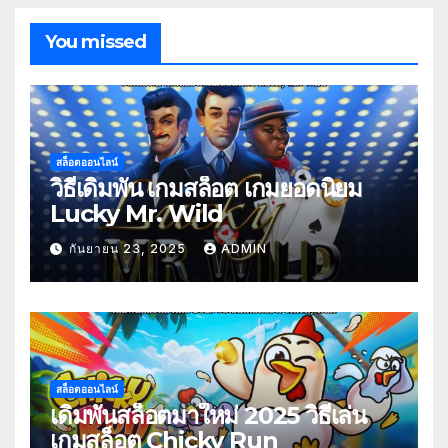
You missed
สล็อตออนไลน์
วิธีเดิมพัน เกมสล็อต เกมยอดนิยม
Lucky Mr. Wild
กันยายน 23, 2025
ADMIN
สล็อตออนไลน์
เดิมพันสล็อตมาใหม่ 2025 วิธีเล่น
เกมสล็อต Chicky Run