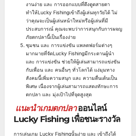
งานง่าย และ การออกแบบที่ดึงดูดสายตา
ทำให้Lucky Fishingเข้าถึงผู้เล่นทุกวัยได้ ไม่
ว่าคุณจะเป็นผู้เล่นหน้าใหม่หรือผู้เล่นที่มี
ประสบการณ์ คุณจะพบว่าการสนุกกับการผจญ
ภัยตกปลานี้เป็นเรื่องง่าย
ชุมชน และ การแข่งขัน แพลตฟอร์มต่างๆ
มากมายที่จัดLucky Fishingมีกระดานผู้นำ
และ การแข่งขัน ช่วยให้ผู้เล่นสามารถแข่งขัน
กับเพื่อน และ คนอื่นๆ ทั่วโลกได้ แง่มุมทาง
สังคมนี้เพิ่มความสนุก และ ความตื่นเต้นเป็น
พิเศษ เนื่องจากผู้เล่นสามารถแสดงทักษะการ
ตกปลา และ มุ่งเป้าไปที่จุดสูงสุด
แนะนำเกมตกปลา
ออนไลน์
Lucky Fishing เพื่อชนะรางวัล
การเล่นเกม Lucky Fishingนั้นง่าย และ เข้าถึงได้