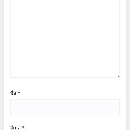
ชื่อ
*
อีเมล
*