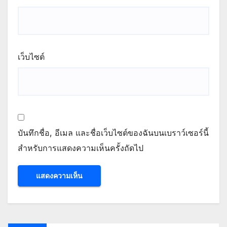
เว็บไซต์
บันทึกชื่อ, อีเมล และชื่อเว็บไซต์ของฉันบนเบราว์เซอร์นี้
สำหรับการแสดงความเห็นครั้งถัดไป