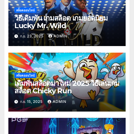
สล็อตออนไลน์
วิธีเดิมพัน เกมสล็อต เกมยอดนิยม
Lucky Mr. Wild
ก.ย. 23, 2025
ADMIN
สล็อตออนไลน์
เดิมพันสล็อตมาใหม่ 2025 วิธีเล่นเกม
สล็อต Chicky Run
ก.ย. 15, 2025
ADMIN