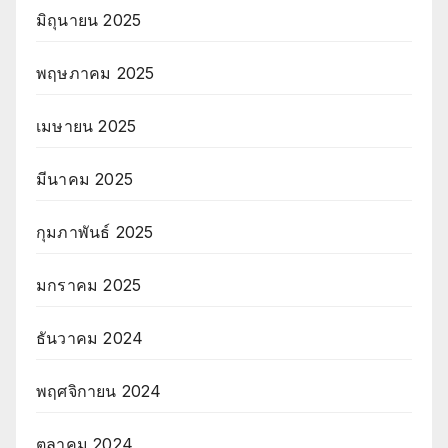
มิถุนายน 2025
พฤษภาคม 2025
เมษายน 2025
มีนาคม 2025
กุมภาพันธ์ 2025
มกราคม 2025
ธันวาคม 2024
พฤศจิกายน 2024
ตุลาคม 2024