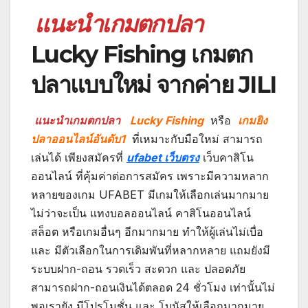
แนะนำเกมตกปลา
Lucky Fishing เกมตก
ปลาแบบใหม่ จากค่าย JILI
แนะนำเกมตกปลา
Lucky Fishing
หรือ
เกมยิง
ปลาออนไลน์อันดับ1
ที่เหมาะกับมือใหม่ สามารถ
เล่นได้ เพียงสมัครที่
ufabet เว็บตรง
เว็บคาสิโน
ออนไลน์ ที่คุ้มค่าต่อการสมัคร เพราะมีความหลาก
หลายของเกม UFABET มีเกมให้เลือกเล่นมากมาย
ไม่ว่าจะเป็น แทงบอลออนไลน์ คาสิโนออนไลน์
สล็อต หรือเกมอื่นๆ อีกมากมาย ทำให้ผู้เล่นไม่เบื่อ
และ มีตัวเลือกในการเดิมพันที่หลากหลาย แถมยังมี
ระบบฝาก-ถอน รวดเร็ว สะดวก และ ปลอดภัย
สามารถฝาก-ถอนเงินได้ตลอด 24 ชั่วโมง เท่านั้นไม่
พอเรายัง มีโปรโมชั่น และ โบนัสให้เลือกมากมาย