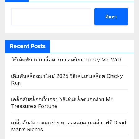
ค้นหา
Recent Posts
วิธีเดิมพัน เกมสล็อต เกมยอดนิยม Lucky Mr. Wild
เดิมพันสล็อตมาใหม่ 2025 วิธีเล่นเกมสล็อต Chicky
Run
เคล็ดลับสล็อตเว็บตรง วิธีเล่นสล็อตแตกง่าย Mr.
Treasure’s Fortune
เคล็ดลับสล็อตแตกง่าย ทดลองเล่นเกมสล็อตฟรี Dead
Man’s Riches