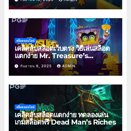
สล็อตออนไลน์
เคล็ดลับสล็อตเว็บตรง วิธีเล่นสล็อต
แตกง่าย Mr. Treasure’s
Fortune
กันยายน 9, 2025
ADMIN
สล็อตออนไลน์
เคล็ดลับสล็อตแตกง่าย ทดลองเล่น
เกมสล็อตฟรี Dead Man’s Riches