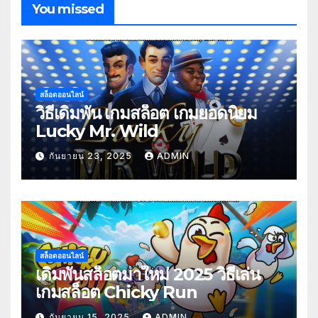
You missed
สล็อตออนไลน์
วิธีเดิมพัน เกมสล็อต เกมยอดนิยม
Lucky Mr. Wild
กันยายน 23, 2025
ADMIN
สล็อตออนไลน์
เดิมพันสล็อตมาใหม่ 2025 วิธีเล่น
เกมสล็อต Chicky Run
กันยายน 15, 2025
ADMIN