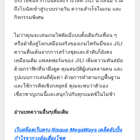
ประโยชน์จากโบนัสและรางวัลที่ JILI นำเสนอ รวม
ถึงโบนัสเข้าสู่ระบบรายวัน ความสำเร็จในเกม และ
กิจกรรมพิเศษ
ไม่ว่าคุณจะเล่นเกมไพ่ดัมมี่แบบดั้งเดิมกับเพื่อน ๆ
หรือดำดิ่งสู่โลกเสมือนจริงของเกมไพ่รัมมี่ของ JILI
ความตื่นเต้นจากการสร้างชุดและลำดับก็ยังคง
เหมือนเดิม แพลตฟอร์มของ JILI เพิ่มความทันสมัย
ด้วยกราฟิกที่น่าดึงดูด คุณสมบัติผู้เล่นหลายคน และ
รูปแบบการเล่นที่คุ้มค่า ด้วยการทำตามกฎพื้นฐาน
และใช้การคิดเชิงกลยุทธ์ คุณจะพบว่าตัวเอง
เชี่ยวชาญเกมนี้และสนุกไปกับทุกแมตช์ในไม่ช้า
อ่านบทความอื่นๆเพิ่มเติม
เว็บสล็อตเว็บตรง Risque MegaWays เคล็ดลับปั้น
กำไรจากวงล้อเสี่ยงโชค