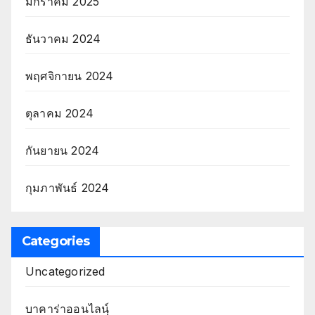
มกราคม 2025
ธันวาคม 2024
พฤศจิกายน 2024
ตุลาคม 2024
กันยายน 2024
กุมภาพันธ์ 2024
Categories
Uncategorized
บาคาร่าออนไลนฺ์