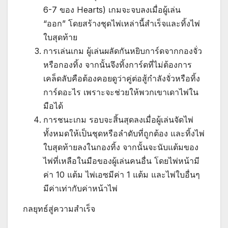
6-7 ของ Hearts) เกมจะจบลงเมื่อผู้เล่น
“ออก” โดยสร้างชุดไพ่เหล่านี้สำเร็จและทิ้งไพ่
ใบสุดท้าย
การเล่นเกม ผู้เล่นผลัดกันหยิบการ์ดจากกองจั่ว
หรือกองทิ้ง จากนั้นจึงทิ้งการ์ดที่ไม่ต้องการ
เคล็ดลับคือต้องคอยดูว่าคู่ต่อสู้กำลังจั่วหรือทิ้ง
การ์ดอะไร เพราะจะช่วยให้พวกเขาเดาไพ่ใน
มือได้
การชนะเกม รอบจะสิ้นสุดลงเมื่อผู้เล่นจัดไพ่
ทั้งหมดให้เป็นชุดหรือลำดับที่ถูกต้อง และทิ้งไพ่
ใบสุดท้ายลงในกองทิ้ง จากนั้นจะนับแต้มของ
ไพ่ที่เหลือในมือของผู้เล่นคนอื่น โดยไพ่หน้ามี
ค่า 10 แต้ม ไพ่เอซมีค่า 1 แต้ม และไพ่ใบอื่นๆ
มีค่าเท่ากับค่าหน้าไพ่
กลยุทธ์สู่ความสำเร็จ