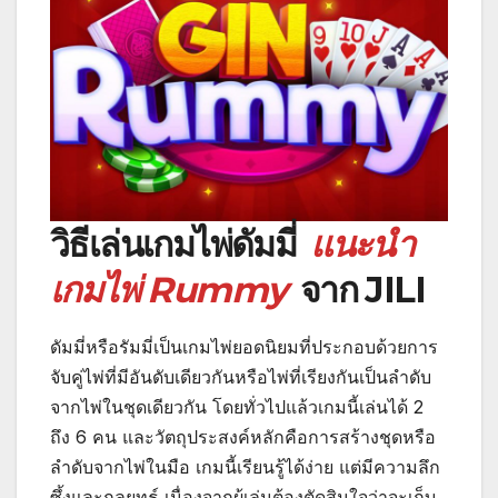
วิธีเล่นเกมไพ่ดัมมี่
แนะนำ
เกมไพ่ Rummy
จาก JILI
ดัมมี่หรือรัมมี่เป็นเกมไพ่ยอดนิยมที่ประกอบด้วยการ
จับคู่ไพ่ที่มีอันดับเดียวกันหรือไพ่ที่เรียงกันเป็นลำดับ
จากไพ่ในชุดเดียวกัน โดยทั่วไปแล้วเกมนี้เล่นได้ 2
ถึง 6 คน และวัตถุประสงค์หลักคือการสร้างชุดหรือ
ลำดับจากไพ่ในมือ เกมนี้เรียนรู้ได้ง่าย แต่มีความลึก
ซึ้งและกลยุทธ์ เนื่องจากผู้เล่นต้องตัดสินใจว่าจะเก็บ