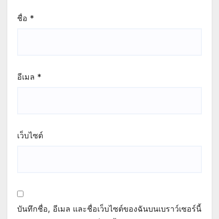
ชื่อ
*
อีเมล
*
เว็บไซต์
บันทึกชื่อ, อีเมล และชื่อเว็บไซต์ของฉันบนเบราว์เซอร์นี้